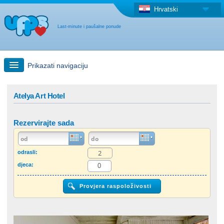
Hrvatski
Last-minute i paušalne ponude
Prikazati navigaciju
Brzo traženje
Atelya Art Hotel
Putovanja: Pretraga na zemljovidu
Rezervirajte sada
"Last Minute"ponuda + Paušalna ponuda
odrasli:
djeca:
Druga država