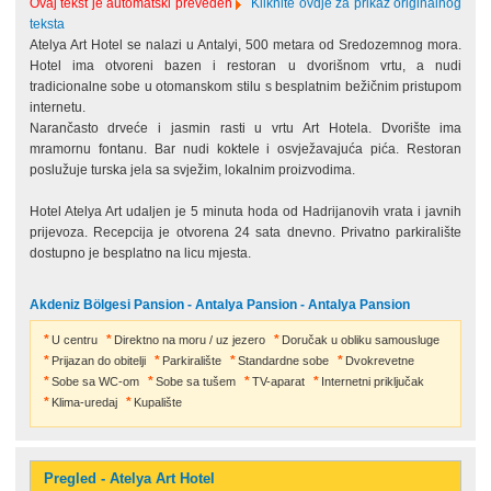
Ovaj tekst je automatski preveden
Kliknite ovdje za prikaz originalnog
teksta
Atelya Art Hotel se nalazi u Antalyi, 500 metara od Sredozemnog mora.
Hotel ima otvoreni bazen i restoran u dvorišnom vrtu, a nudi
tradicionalne sobe u otomanskom stilu s besplatnim bežičnim pristupom
internetu.
Narančasto drveće i jasmin rasti u vrtu Art Hotela.
Dvorište ima
mramornu fontanu.
Bar nudi koktele i osvježavajuća pića.
Restoran
poslužuje turska jela sa svježim, lokalnim proizvodima.
Hotel Atelya Art udaljen je 5 minuta hoda od Hadrijanovih vrata i javnih
prijevoza.
Recepcija je otvorena 24 sata dnevno.
Privatno parkiralište
dostupno je besplatno na licu mjesta.
Akdeniz Bölgesi Pansion - Antalya Pansion - Antalya Pansion
U centru
Direktno na moru / uz jezero
Doručak u obliku samousluge
Prijazan do obitelji
Parkiralište
Standardne sobe
Dvokrevetne
Sobe sa WC-om
Sobe sa tušem
TV-aparat
Internetni priključak
Klima-uredaj
Kupalište
Pregled - Atelya Art Hotel