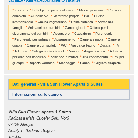
vacanze - Alanya Appartamento vacanze
In centro
Buffet per la prima colazione
Mezza pensione
Pensione
completa
All Inclusive
Ristorante proprio
Bar
Cucina
internazionale
Cucina vegetariana
Ucina dietetica
Adatto alle
famiglie
Animatori per bambini
Campo giochi
Offerte per il
divertimento dei bambini
Ascensore
Cassaforte
Parcheggio
Parcheggio per pullman
Appartamento
Camera singola
Camera
doppia
Camera con più letti
WC
Vasca da bagno
Doccia
TV
Telefono
Collegamento internet
Minibar
Angolo cucina
Adatto a
persone con handicap
Zone non-fumatori
Aria condizionata
Fax per
gli ospiti
Reparto wellness
Massaggio
Sauna
Grigliate all'aperto
Dati generali - Villa Sun Flower Aparts & Suites
Informazioni sulle camere
Villa Sun Flower Aparts & Suites
Kadipasa Mah. Cuceler Sok. No:6
07400 Alanya
Antalya - Akdeniz Bölgesi
Turchia