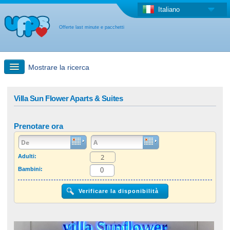
Italiano
Offerte last minute e pacchetti
Mostrare la ricerca
Ricerca rapida
Villa Sun Flower Aparts & Suites
Viaggi: Ricerca con la mappa
Prenotare ora
Offerta last minute + Offerta forfettaria
Adulti:
Bambini:
Altro paese