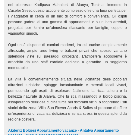
nel pittoresco Kadipasa Mahallesi di Alanya, Turchia. Immerso in
Cuceler Street, questo accogliente complesso offre una fuga perfetta per
i viaggiatori in cerca di un mix di comfort e convenienza. Gli ospiti
possono godere di una gamma di appartamenti e suite ben arredati,
progettati per fornire un'atmosfera rilassante per famiglie, coppie e
viaggiatori singoli.
Ogni unità dispone di comfort moderni, tra cui cucine completamente
attrezzate, ampie aree living e balconi privati che spesso vantano
splendide viste sui paesaggi circostanti. L'atmosfera accogliente è
arricchita da uno staff cordiale dedicato a garantire un soggiorno
memorabile.
La villa è convenientemente situata nelle vicinanze delle popolari
attrazioni turistiche, spiagge incontaminate e mercati locali vivaci,
permettendo agli ospiti di esplorare facilmente la ricca cultura e la
bellezza naturale di Alanya. Che tu stia rilassandoti a bordo piscina,
assaporando deliziosa cucina turca nei ristoranti vicini o scoprendo i siti
storici della zona, Villa Sun Flower Aparts & Suites si propone di offrire
un'esperienza di vacanza deliziosa e senza stress in questa splendida
regione costiera.
Akdeniz Bölgesi Appartamento vacanze - Antalya Appartamento