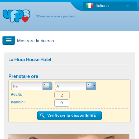
Italiano
Offerte last minute e pacchetti
Mostrare la ricerca
Ricerca rapida
La Flora House Hotel
Viaggi: Ricerca con la mappa
Prenotare ora
Offerta last minute + Offerta forfettaria
Adulti:
Bambini:
Altro paese