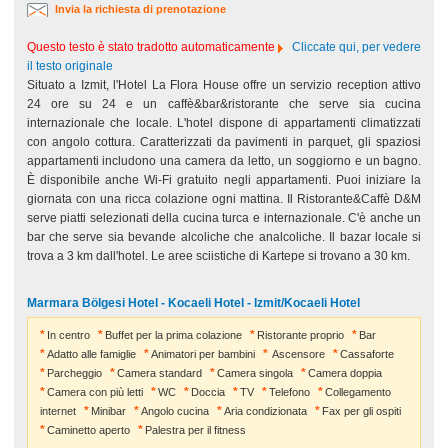
Invia la richiesta di prenotazione
Questo testo è stato tradotto automaticamente
Cliccate qui, per vedere
il testo originale
Situato a Izmit, l'Hotel La Flora House offre un servizio reception attivo
24 ore su 24 e un caffè&bar&ristorante che serve sia cucina
internazionale che locale. L'hotel dispone di appartamenti climatizzati
con angolo cottura. Caratterizzati da pavimenti in parquet, gli spaziosi
appartamenti includono una camera da letto, un soggiorno e un bagno.
È disponibile anche Wi-Fi gratuito negli appartamenti. Puoi iniziare la
giornata con una ricca colazione ogni mattina. Il Ristorante&Caffè D&M
serve piatti selezionati della cucina turca e internazionale. C'è anche un
bar che serve sia bevande alcoliche che analcoliche. Il bazar locale si
trova a 3 km dall'hotel. Le aree sciistiche di Kartepe si trovano a 30 km.
Marmara Bölgesi Hotel - Kocaeli Hotel - Izmit/Kocaeli Hotel
In centro
Buffet per la prima colazione
Ristorante proprio
Bar
Adatto alle famiglie
Animatori per bambini
Ascensore
Cassaforte
Parcheggio
Camera standard
Camera singola
Camera doppia
Camera con più letti
WC
Doccia
TV
Telefono
Collegamento
internet
Minibar
Angolo cucina
Aria condizionata
Fax per gli ospiti
Caminetto aperto
Palestra per il fitness