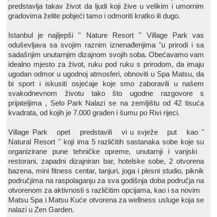
predstavlja takav život da ljudi koji žive u velikim i umornim
gradovima želite pobjeći tamo i odmoriti kratko ili dugo.
Istanbul
je najljepši '' Nature Resort '' Village Park vas
oduševljava sa svojim raznim iznenađenjima "u prirodi i sa
sadašnjim unutarnjim dizajnom svojih soba.
Obećavamo vam
idealno mjesto za život, ruku pod ruku s prirodom, da imaju
ugodan odmor u ugodnoj atmosferi, obnoviti u Spa Matsu, da
bi sport i iskusiti osjećaje koje smo zaboravili u našem
svakodnevnom životu tako što ugodne razgovore s
prijateljima ,
Selo
Park
Nalazi se na zemljištu od 42 tisuća
kvadrata, od kojih je 7.000 građen i šumu po Rivi rijeci.
Village Park
opet
predstavili
vi u svježe
put
kao ''
Natural Resort '' koji ima 5 različitih sastanaka sobe koje su
organizirane pune tehničke opreme, unutarnji i vanjski
restorani, zapadni dizajniran bar, hotelske sobe, 2 otvorena
bazena, mini fitness centar, tanjuri, joga i plesni studio, piknik
područjima na raspolaganju za sva godišnja doba područja na
otvorenom za aktivnosti s različitim opcijama, kao i sa novim
Matsu Spa i Matsu Kuće otvorena za wellness usluge koja se
nalazi u Zen Garden.