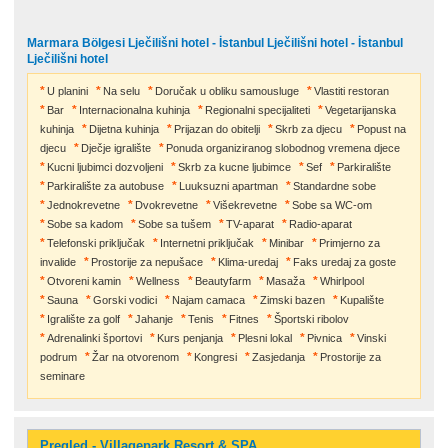
Marmara Bölgesi Lječilišni hotel - İstanbul Lječilišni hotel - İstanbul
Lječilišni hotel
U planini
Na selu
Doručak u obliku samousluge
Vlastiti restoran
Bar
Internacionalna kuhinja
Regionalni specijaliteti
Vegetarijanska
kuhinja
Dijetna kuhinja
Prijazan do obitelji
Skrb za djecu
Popust na
djecu
Dječje igralište
Ponuda organiziranog slobodnog vremena djece
Kucni ljubimci dozvoljeni
Skrb za kucne ljubimce
Sef
Parkiralište
Parkiralište za autobuse
Luuksuzni apartman
Standardne sobe
Jednokrevetne
Dvokrevetne
Višekrevetne
Sobe sa WC-om
Sobe sa kadom
Sobe sa tušem
TV-aparat
Radio-aparat
Telefonski priključak
Internetni priključak
Minibar
Primjerno za
invalide
Prostorije za nepušace
Klima-uredaj
Faks uredaj za goste
Otvoreni kamin
Wellness
Beautyfarm
Masaža
Whirlpool
Sauna
Gorski vodici
Najam camaca
Zimski bazen
Kupalište
Igralište za golf
Jahanje
Tenis
Fitnes
Športski ribolov
Adrenalinki športovi
Kurs penjanja
Plesni lokal
Pivnica
Vinski
podrum
Žar na otvorenom
Kongresi
Zasjedanja
Prostorije za
seminare
Pregled - Villagepark Resort & SPA