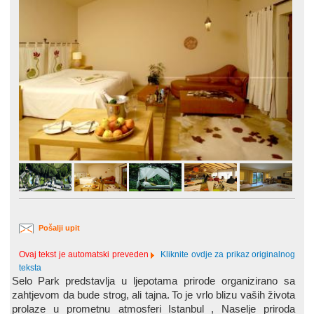
Pošalji upit
Ovaj tekst je automatski preveden
Kliknite ovdje za prikaz originalnog
teksta
Selo
Park
predstavlja u ljepotama prirode organizirano sa
zahtjevom da bude strog, ali tajna.
To je vrlo blizu vaših života
prolaze u prometnu atmosferi
Istanbul
, Naselje priroda