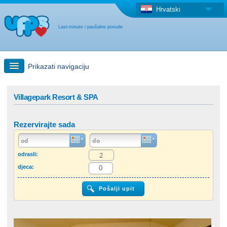
Hrvatski
Last-minute i paušalne ponude
Prikazati navigaciju
Brzo traženje
Villagepark Resort & SPA
Putovanja: Pretraga na zemljovidu
Rezervirajte sada
"Last Minute"ponuda + Paušalna ponuda
odrasli:
djeca:
Druga država