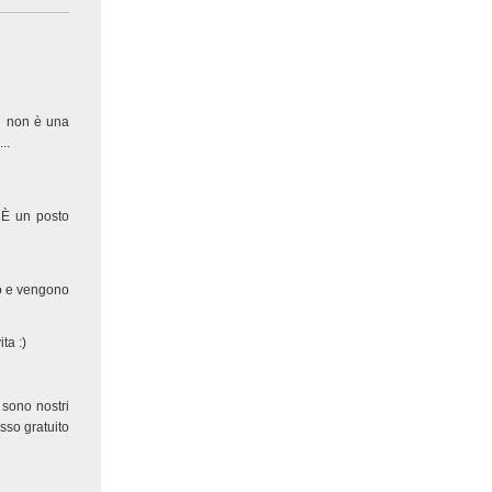
lu non è una
..
.. È un posto
no e vengono
ta :)
 sono nostri
sso gratuito