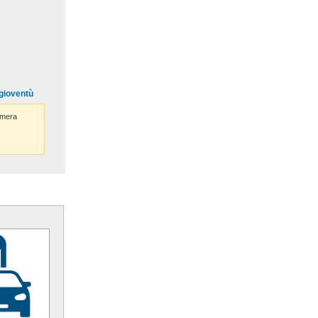
 gioventù
mera