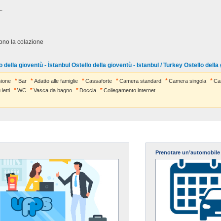
.
udono la colazione
della gioventù - İstanbul Ostello della gioventù - Istanbul / Turkey Ostello della
ione
Bar
Adatto alle famiglie
Cassaforte
Camera standard
Camera singola
Ca
letti
WC
Vasca da bagno
Doccia
Collegamento internet
Prenotare un’automobile