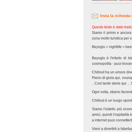
Invia la richiesta
Questo testo è stato tra
Siamo il primo e ancora 
zona molto turistica per v
Beyoglu = nightlife = beer 
Beyoglu è l'infarto di Ist
cosmopolita - puoi trovare
Chillout ha un umore dive
Pieno di gioia qui, ovun
.. Così tante storie qui ..
Ogni volta, stiamo facend
Chillout è un luogo spon
Siamo l'ostello più econo
amici, quindi l'ospitalit
a internet puoi connettert
Vieni a divertirti a Istanb