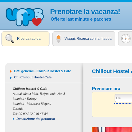
Prenotare la vacanza!
Offerte last minute e pacchetti
Ricerca rapida
Viaggi: Ricerca con la mappa
Chillout Hostel
Dati generali - Chillout Hostel & Cafe
Chi Chillout Hostel Cafe
Prenotare ora
Chillout Hostel & Cafe
Asmalı Mscit Mah. Balyoz sok. No: 3
Istanbul / Turkey
İstanbul - Marmara Bölgesi
Turchia
Tel: 00 90 212 249 47 84
Descrizione del percorso