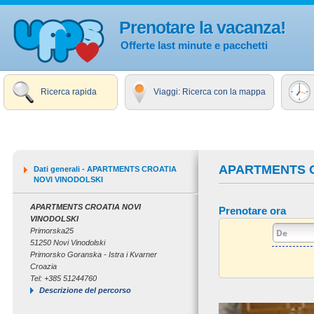
Prenotare la vacanza!
Offerte last minute e pacchetti
Ricerca rapida
Viaggi: Ricerca con la mappa
APARTMENTS C
Dati generali - APARTMENTS CROATIA
NOVI VINODOLSKI
APARTMENTS CROATIA NOVI
Prenotare ora
VINODOLSKI
Primorska25
51250 Novi Vinodolski
Primorsko Goranska - Istra i Kvarner
Croazia
Tel: +385 51244760
Descrizione del percorso