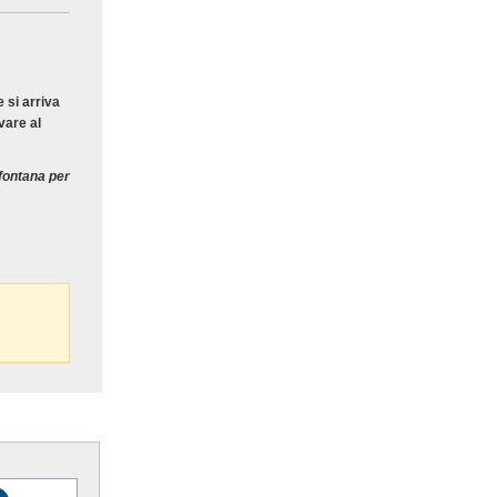
 si arriva
vare al
fontana per