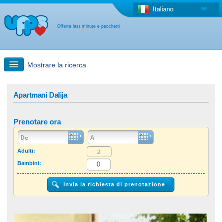
Italiano
Offerte last minute e pacchetti
Mostrare la ricerca
Ricerca rapida
Apartmani Dalija
Viaggi: Ricerca con la mappa
Prenotare ora
Offerta last minute + Offerta forfettaria
Adulti:
Bambini:
Altro paese