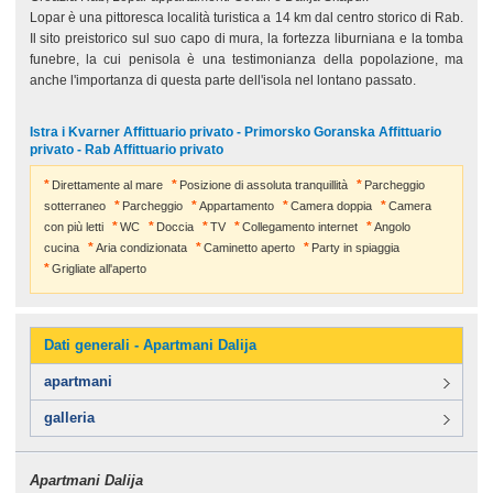
Lopar è una pittoresca località turistica a 14 km dal centro storico di Rab.
Il sito preistorico sul suo capo di mura, la fortezza liburniana e la tomba
funebre, la cui penisola è una testimonianza della popolazione, ma
anche l'importanza di questa parte dell'isola nel lontano passato.
Istra i Kvarner Affittuario privato - Primorsko Goranska Affittuario
privato - Rab Affittuario privato
Direttamente al mare
Posizione di assoluta tranquillità
Parcheggio
sotterraneo
Parcheggio
Appartamento
Camera doppia
Camera
con più letti
WC
Doccia
TV
Collegamento internet
Angolo
cucina
Aria condizionata
Caminetto aperto
Party in spiaggia
Grigliate all'aperto
Dati generali - Apartmani Dalija
apartmani
galleria
Apartmani Dalija