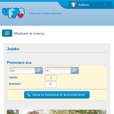
Italiano
Offerte last minute e pacchetti
Mostrare la ricerca
Ricerca rapida
Jurjako
Viaggi: Ricerca con la mappa
Prenotare ora
Offerta last minute + Offerta forfettaria
Adulti:
Bambini:
Altro paese