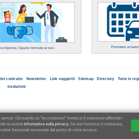
Prenotare un’auto
tra impresa
|
Spazio riservato ai soci
del contratto
Newsletter
Link suggeriti
Sitemap
Directory
Tutte le reg
traduzioni
ri servizi. Cliccando su "Acconsento" fornisce il consenso affinché i
ndo la nostra
Informativa sulla privacy
. Se non fornisce il consenso,
ookie funzionali necessari dal punto di vista tecnico.