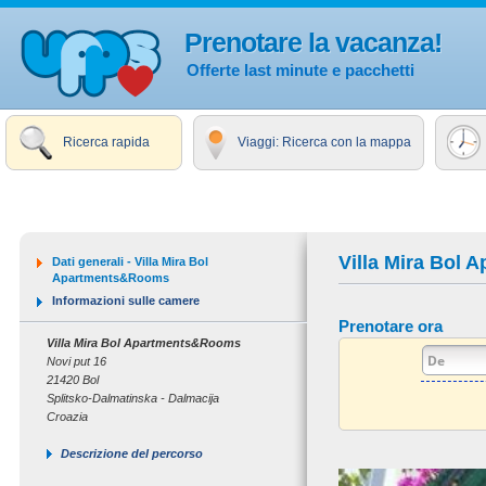
Prenotare la vacanza!
Offerte last minute e pacchetti
Ricerca rapida
Viaggi: Ricerca con la mappa
Villa Mira Bol
Dati generali - Villa Mira Bol
Apartments&Rooms
Informazioni sulle camere
Prenotare ora
Villa Mira Bol Apartments&Rooms
Novi put 16
21420 Bol
Splitsko-Dalmatinska - Dalmacija
Croazia
Descrizione del percorso