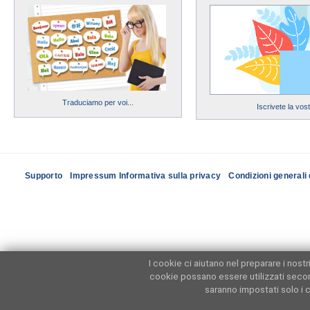
Traduciamo per voi...
Iscrivete la vos
Supporto
Impressum Informativa sulla privacy
Condizioni generali 
I cookie ci aiutano nel preparare i nost
cookie possano essere utilizzati seco
saranno impostati solo i c