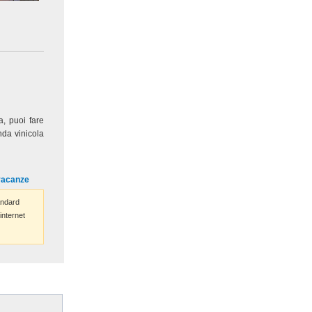
a, puoi fare
nda vinicola
vacanze
ndard
internet