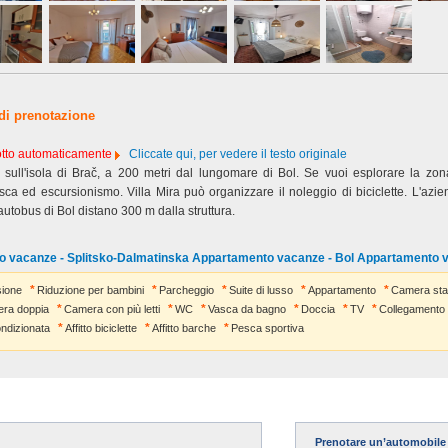
 di prenotazione
dotto automaticamente
Cliccate qui, per vedere il testo originale
l sull'isola di Brač, a 200 metri dal lungomare di Bol. Se vuoi esplorare la zon
sca ed escursionismo. Villa Mira può organizzare il noleggio di biciclette. L'azie
autobus di Bol distano 300 m dalla struttura.
o vacanze - Splitsko-Dalmatinska Appartamento vacanze - Bol Appartamento 
ione
Riduzione per bambini
Parcheggio
Suite di lusso
Appartamento
Camera sta
ra doppia
Camera con più letti
WC
Vasca da bagno
Doccia
TV
Collegamento 
ondizionata
Affitto biciclette
Affitto barche
Pesca sportiva
Prenotare un’automobile