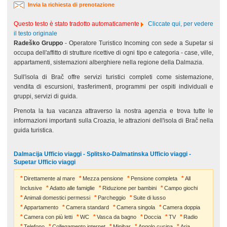
Invia la richiesta di prenotazione
Questo testo è stato tradotto automaticamente
Cliccate qui, per vedere
il testo originale
Radeško Gruppo
- Operatore Turistico Incoming con sede a Supetar si
occupa dell'affitto di strutture ricettive di ogni tipo e categoria - case, ville,
appartamenti, sistemazioni alberghiere nella regione della Dalmazia.
Sull'isola di Brač offre servizi turistici completi come sistemazione,
vendita di escursioni, trasferimenti, programmi per ospiti individuali e
gruppi, servizi di guida.
Prenota la tua vacanza attraverso la nostra agenzia e trova tutte le
informazioni importanti sulla Croazia, le attrazioni dell'isola di Brač nella
guida turistica.
Dalmacija Ufficio viaggi - Splitsko-Dalmatinska Ufficio viaggi -
Supetar Ufficio viaggi
Direttamente al mare
Mezza pensione
Pensione completa
All
Inclusive
Adatto alle famiglie
Riduzione per bambini
Campo giochi
Animali domestici permessi
Parcheggio
Suite di lusso
Appartamento
Camera standard
Camera singola
Camera doppia
Camera con più letti
WC
Vasca da bagno
Doccia
TV
Radio
Telefono
Collegamento internet
Minibar
Angolo cucina
Aria