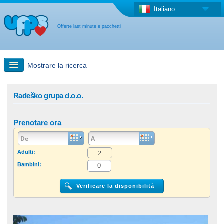
Italiano
Offerte last minute e pacchetti
Mostrare la ricerca
Ricerca rapida
Radeško grupa d.o.o.
Viaggi: Ricerca con la mappa
Prenotare ora
Offerta last minute + Offerta forfettaria
Adulti:
Bambini:
Altro paese