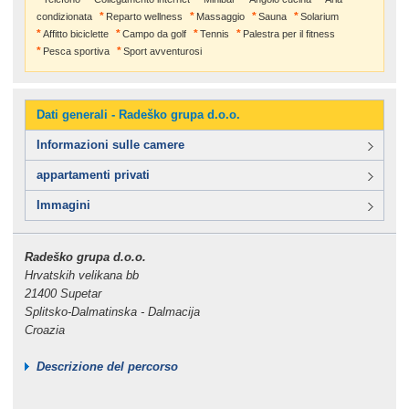
condizionata
Reparto wellness
Massaggio
Sauna
Solarium
Affitto biciclette
Campo da golf
Tennis
Palestra per il fitness
Pesca sportiva
Sport avventurosi
Dati generali - Radeško grupa d.o.o.
Informazioni sulle camere
appartamenti privati
Immagini
Radeško grupa d.o.o.
Hrvatskih velikana bb
21400 Supetar
Splitsko-Dalmatinska - Dalmacija
Croazia
Descrizione del percorso