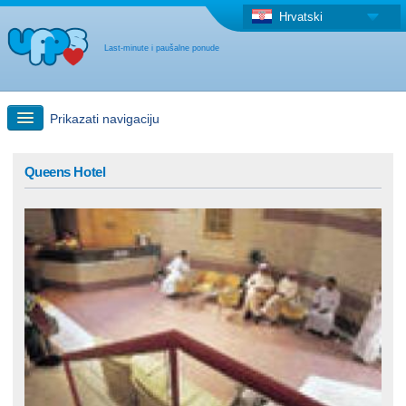
Hrvatski
Last-minute i paušalne ponude
Prikazati navigaciju
Brzo traženje
Queens Hotel
Putovanja: Pretraga na zemljovidu
"Last Minute"ponuda + Paušalna ponuda
Druga država