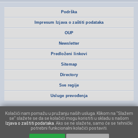
Podrška
Impresum Izjava o zaštiti podataka
OUP
Newsletter
Predloženi linkovi
Sitemap
Directory
Sve regije
Usluge prevođenja
Kolačići nam pomažu u pružanju naših usluga. Klikom na "Slažem
se" slažete se da se kolačići mogu koristiti u skladu s našom
Izjava o zaštiti podataka
. Ako se ne slažete, samo će se tehnički
potrebni funkcionalni kolačići postaviti.