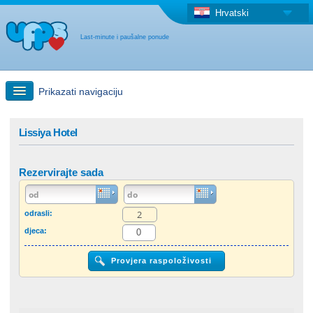
Hrvatski
Last-minute i paušalne ponude
Prikazati navigaciju
Brzo traženje
Lissiya Hotel
Putovanja: Pretraga na zemljovidu
Rezervirajte sada
"Last Minute"ponuda + Paušalna ponuda
odrasli:
djeca:
Druga država