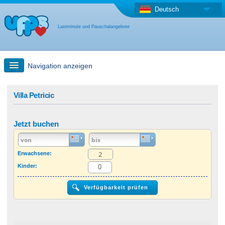
Deutsch
Lastminute und Pauschalangebote
Navigation anzeigen
Schnellsuche
Villa Petricic
Reise: Landkarten-Suche
Jetzt buchen
Last Minute Angebot + Pauschalangebot
Erwachsene:
Kinder:
Anderes Land