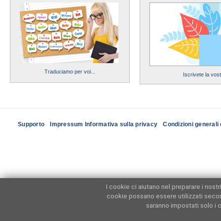
Traduciamo per voi...
Iscrivete la vos
Supporto
Impressum Informativa sulla privacy
Condizioni generali 
I cookie ci aiutano nel preparare i nost
cookie possano essere utilizzati seco
saranno impostati solo i c