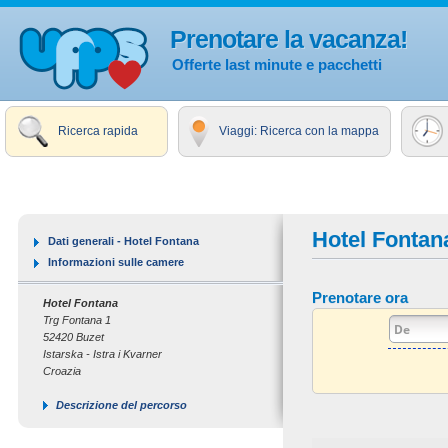
Prenotare la vacanza!
Offerte last minute e pacchetti
Ricerca rapida
Viaggi: Ricerca con la mappa
Hotel Fontan
Dati generali - Hotel Fontana
Informazioni sulle camere
Prenotare ora
Hotel Fontana
Trg Fontana 1
52420 Buzet
Istarska - Istra i Kvarner
Croazia
Descrizione del percorso