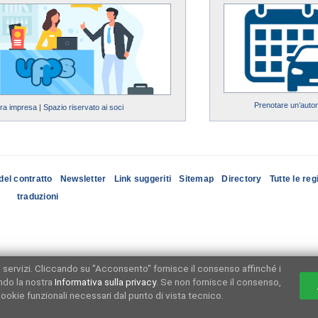
Prenotare un’auto
tra impresa
|
Spazio riservato ai soci
del contratto
Newsletter
Link suggeriti
Sitemap
Directory
Tutte le reg
traduzioni
ri servizi. Cliccando su "Acconsento" fornisce il consenso affinché i
ndo la nostra
Informativa sulla privacy
. Se non fornisce il consenso,
ookie funzionali necessari dal punto di vista tecnico.