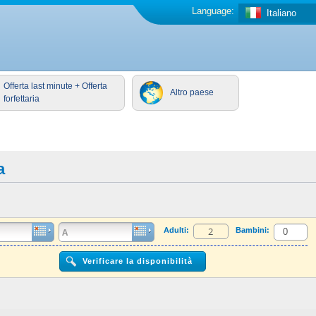
Language:
Italiano
Offerta last minute + Offerta
Altro paese
forfettaria
a
Adulti:
Bambini: