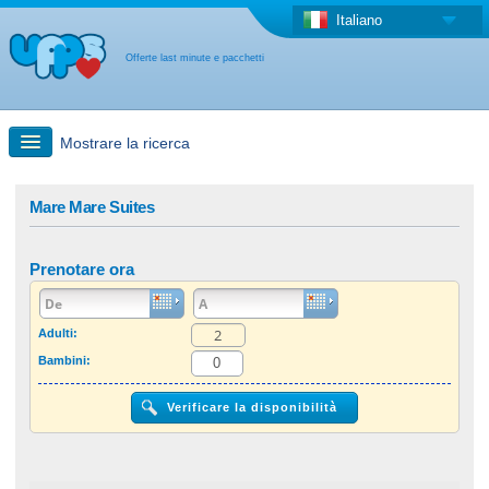
Italiano
Offerte last minute e pacchetti
Mostrare la ricerca
Ricerca rapida
Mare Mare Suites
Viaggi: Ricerca con la mappa
Prenotare ora
Offerta last minute + Offerta forfettaria
Adulti:
Bambini:
Altro paese