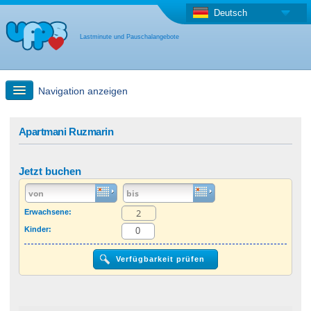
Deutsch
Lastminute und Pauschalangebote
Navigation anzeigen
Schnellsuche
Apartmani Ruzmarin
Reise: Landkarten-Suche
Jetzt buchen
Last Minute Angebot + Pauschalangebot
Erwachsene:
Kinder:
Anderes Land