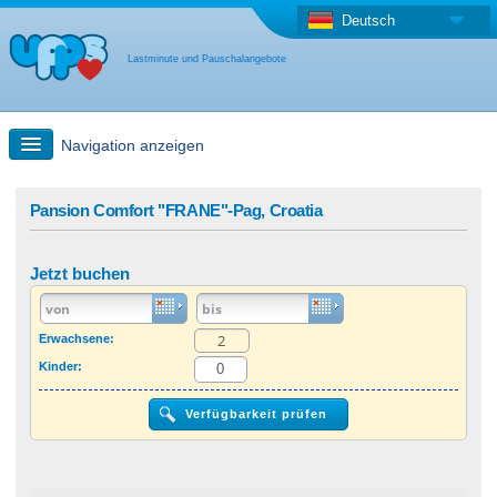
Deutsch
Lastminute und Pauschalangebote
Navigation anzeigen
Schnellsuche
Pansion Comfort "FRANE"-Pag, Croatia
Reise: Landkarten-Suche
Jetzt buchen
Last Minute Angebot + Pauschalangebot
Erwachsene:
Kinder:
Anderes Land