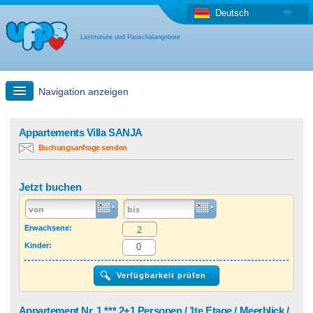
Deutsch
Lastminute und Pauschalangebote
Navigation anzeigen
Schnellsuche
Appartements Villa SANJA
Buchungsanfrage senden
Reise: Landkarten-Suche
Jetzt buchen
Last Minute Angebot + Pauschalangebot
Erwachsene:
Anderes Land
Kinder:
Appartement Nr. 1 *** 2+1 Personen / 1te Etage / Meerblick /