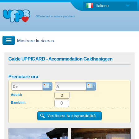
Italiano
Offerte last minute e pacchetti
Mostrare la ricerca
Ricerca rapida
Galde UPPIGARD - Accommodation Galdhøpiggen
Viaggi: Ricerca con la mappa
Prenotare ora
Offerta last minute + Offerta forfettaria
Adulti:
Bambini:
Altro paese