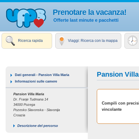
Prenotare la vacanza!
Offerte last minute e pacchetti
Ricerca rapida
Viaggi: Ricerca con la mappa
Pansion Villa
Dati generali - Pansion Villa Maria
Informazioni sulle camere
Pansion Villa Maria
Dr. Franje Tudmana 14
Compili con precisi
34000 Pozega
vincolante
Pozesko Slavonska - Slavonija
Croazia
Descrizione del percorso