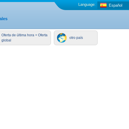
Language:
Español
ales
Oferta de última hora + Oferta
otro país
global