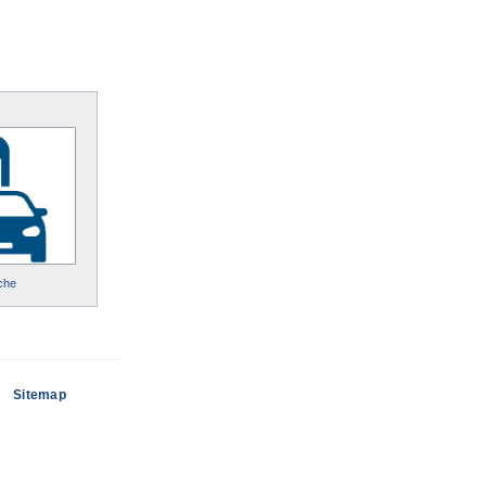
che
s
Sitemap