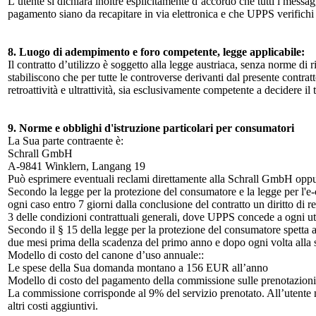
L’utente si dichiara inoltre esplicitamente d’accordo che tutti i messaggi
pagamento siano da recapitare in via elettronica e che UPPS verifichi c
8. Luogo di adempimento e foro competente, legge applicabile:
Il contratto d’utilizzo è soggetto alla legge austriaca, senza norme di 
stabiliscono che per tutte le controverse derivanti dal presente contratt
retroattività e ultrattività, sia esclusivamente competente a decidere il 
9. Norme e obblighi d'istruzione particolari per consumatori
La Sua parte contraente è:
Schrall GmbH
A-9841 Winklern, Langang 19
Può esprimere eventuali reclami direttamente alla Schrall GmbH oppure 
Secondo la legge per la protezione del consumatore e la legge per l'e
ogni caso entro 7 giorni dalla conclusione del contratto un diritto di r
3 delle condizioni contrattuali generali, dove UPPS concede a ogni ute
Secondo il § 15 della legge per la protezione del consumatore spetta a l
due mesi prima della scadenza del primo anno e dopo ogni volta alla
Modello di costo del canone d’uso annuale::
Le spese della Sua domanda montano a 156 EUR all’anno
Modello di costo del pagamento della commissione sulle prenotazioni
La commissione corrisponde al 9% del servizio prenotato. All’utente
altri costi aggiuntivi.