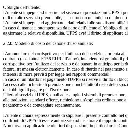
Obblighi dell’utente::
L’utente si impegna ad inserire nel sistema di prenotazioni UPPS i prez
o di un altro servizio prenotabile, ciascuno con un anticipo di almeno 6
L’utente si impegna ad aggiornare i dati relativi alle sue disponibilità
In caso di mancata ottemperanza da parte dell’utente all’obbligo di inse
aggiornare le relative disponibilità, UPPS avrà il diritto di applicare al
2.2.b. Modello di costo del canone d’uso annuale:
L’ammontare del corrispettivo per l’utilizzo del servizio si orienta al t
contratto (costi attuali: 156 EUR all’anno), intendendosi gratuito il pri
corrispettivo per l’utilizzo del servizio è da pagare in anticipo per la d
fattura, trasmessa elettronicamente. In caso di ritardo nel pagamento s
interessi di mora previsti per legge nei rapporti commerciali.
In caso di un ritardo nel pagamento l'UPPS si riserve il diritto di blo
l'accesso alle richieste di prenotazione nonché tutto il resto dello spa
dell'obbligo di pagare per l'iscrizione.
Ulteriori servizi di UPPS, quali ad esempio i sistemi di prenotazione, u
alle traduzioni standard offerte, richiedono un’esplicita ordinazione a
pagamento e da conteggiare separatamente.
L’utente dichiara espressamente di stipulare il presente contratto nel qu
confronti di UPPS di essere autorizzato ad instaurare il rapporto con
Non trovano applicazione ulteriori disposizioni, in particolare le Con