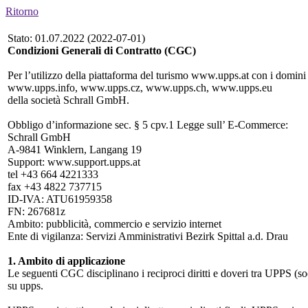
Ritorno
Stato: 01.07.2022 (2022-07-01)
Condizioni Generali di Contratto (CGC)
Per l’utilizzo della piattaforma del turismo www.upps.at con i dom
www.upps.info, www.upps.cz, www.upps.ch, www.upps.eu
della società Schrall GmbH.
Obbligo d’informazione sec. § 5 cpv.1 Legge sull’ E-Commerce:
Schrall GmbH
A-9841 Winklern, Langang 19
Support: www.support.upps.at
tel +43 664 4221333
fax +43 4822 737715
ID-IVA: ATU61959358
FN: 267681z
Ambito: pubblicità, commercio e servizio internet
Ente di vigilanza: Servizi Amministrativi Bezirk Spittal a.d. Drau
1. Ambito di applicazione
Le seguenti CGC disciplinano i reciproci diritti e doveri tra UPPS (s
su upps.