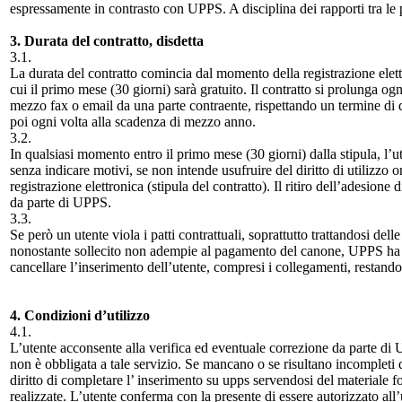
espressamente in contrasto con UPPS. A disciplina dei rapporti tra le
3. Durata del contratto, disdetta
3.1.
La durata del contratto comincia dal momento della registrazione elett
cui il primo mese (30 giorni) sarà gratuito. Il contratto si prolunga ogni
mezzo fax o email da una parte contraente, rispettando un termine di 
poi ogni volta alla scadenza di mezzo anno.
3.2.
In qualsiasi momento entro il primo mese (30 giorni) dalla stipula, l’u
senza indicare motivi, se non intende usufruire del diritto di utilizzo
registrazione elettronica (stipula del contratto). Il ritiro dell’adesione
da parte di UPPS.
3.3.
Se però un utente viola i patti contrattuali, soprattutto trattandosi dell
nonostante sollecito non adempie al pagamento del canone, UPPS ha fac
cancellare l’inserimento dell’utente, compresi i collegamenti, restando 
4. Condizioni d’utilizzo
4.1.
L’utente acconsente alla verifica ed eventuale correzione da parte di
non è obbligata a tale servizio. Se mancano o se risultano incompleti d
diritto di completare l’ inserimento su upps servendosi del materiale fo
realizzate. L’utente conferma con la presente di essere autorizzato all’