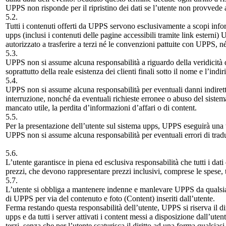
UPPS non risponde per il ripristino dei dati se l’utente non provvede 
5.2.
Tutti i contenuti offerti da UPPS servono esclusivamente a scopi informa
upps (inclusi i contenuti delle pagine accessibili tramite link estern
autorizzato a trasferire a terzi né le convenzioni pattuite con UPPS, né i
5.3.
UPPS non si assume alcuna responsabilità a riguardo della veridicità dei 
soprattutto della reale esistenza dei clienti finali sotto il nome e l’indir
5.4.
UPPS non si assume alcuna responsabilità per eventuali danni indiretti
interruzione, nonché da eventuali richieste erronee o abuso del sistema
mancato utile, la perdita d’informazioni d’affari o di content.
5.5.
Per la presentazione dell’utente sul sistema upps, UPPS eseguirà una t
UPPS non si assume alcuna responsabilità per eventuali errori di trad
5.6.
L’utente garantisce in piena ed esclusiva responsabilità che tutti i dati d
prezzi, che devono rappresentare prezzi inclusivi, comprese le spese, 
5.7.
L’utente si obbliga a mantenere indenne e manlevare UPPS da qualsiasi 
di UPPS per via del contenuto e foto (Content) inseriti dall’utente.
Ferma restando questa responsabilità dell’utente, UPPS si riserva il
upps e da tutti i server attivati i content messi a disposizione dall’uten
terzi, senza che per l’utente scaturisca il diritto ad una forma qualsiasi