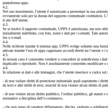
piattaforma upps.
4.2.
Nel suo inserimento, l’utente è autorizzato a presentare la sua azienda
ovviamente solo per la durata del rapporto contrattuale costituitosi. 
il sito dell’utente.
4.3.
Se si risolve il rapporto contrattuale, UPPS è autorizzata, ma non obb
inizialmente indefinito, con foto, nomi e dati per i contatti. Tale auto
fax o e-mail.
4.4.
Nelle richieste tramite il sistema upp, UPPS svolge soltanto una funzion
attivate tramite l’uso di upps cagionano accordi diretti tra l’utente e i su
4.5.
In nessun caso è consentito vendere o concedere in sottolicenza i dati 
duplicarle o riprodurle. Non è assolutamente consentito modificare o 
4.6.
In relazione ai dati e alle immagini, che l’utente inserisce o carica sul
- di non violare diritti di protezione industriale quali soprattutto i diri
da terzi e altri diritti di terzi, nonché di non violare alcun diritto di p
- di non violare alcun diritto pubblico, l’ordine pubblico, gli statuti o
normative a disciplina dell’e-commerce,
- che non siano di carattere diffamatorio, illecito, violento o sobillator