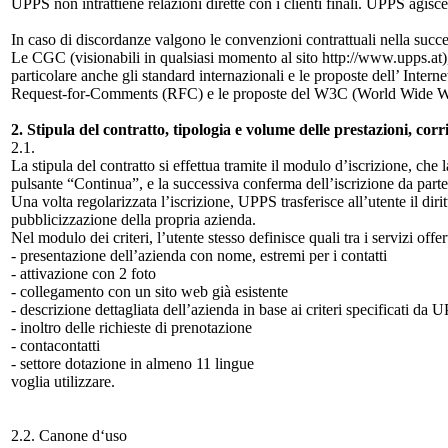
UPPS non intrattiene relazioni dirette con i clienti finali. UPPS agisce
In caso di discordanze valgono le convenzioni contrattuali nella succes
Le CGC (visionabili in qualsiasi momento al sito http://www.upps.at),
particolare anche gli standard internazionali e le proposte dell’ Int
Request-for-Comments (RFC) e le proposte del W3C (World Wide W
2. Stipula del contratto, tipologia e volume delle prestazioni, corris
2.1.
La stipula del contratto si effettua tramite il modulo d’iscrizione, che 
pulsante “Continua”, e la successiva conferma dell’iscrizione da part
Una volta regolarizzata l’iscrizione, UPPS trasferisce all’utente il diri
pubblicizzazione della propria azienda.
Nel modulo dei criteri, l’utente stesso definisce quali tra i servizi offe
- presentazione dell’azienda con nome, estremi per i contatti
- attivazione con 2 foto
- collegamento con un sito web già esistente
- descrizione dettagliata dell’azienda in base ai criteri specificati da 
- inoltro delle richieste di prenotazione
- contacontatti
- settore dotazione in almeno 11 lingue
voglia utilizzare.
2.2. Canone d‘uso