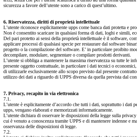
sicurezza a favore dell’utente sono a carico di quest’ultimo.
6. Riservatezza, diritti di proprietà intellettuale
L’utente riconosce esplicitamente upps come banca dati protetta e prodott
Non è consentito scaricare in qualsiasi forma di dati, loghi e simili, ec
Del pari protetto ai sensi della proprietà intellettuale è il software, 
applicare processi di qualsiasi specie per restaurare dal software bin
progetto o la compilazione del software. E’ in particolare proibito modi
decompilare, modulare, segmentare o compilare prodotti derivanti.
L’utente si obbliga a mantenere la massima riservatezza su tutte le in
presente oggetto contrattuale, in particolare i dati tecnici o economic
di utilizzarle esclusivamente allo scopo previsto dal presente contratt
utilizzo dei dati a riguardo di UPPS diversa da quella prevista dal con
7. Privacy, recapito in via elettronica
7.1.
L’utente è esplicitamente d’accordo che tutti i dati, soprattutto i dati 
upps, vengano elaborati e memorizzati informaticamente.
L’utente dichiara di osservare le disposizioni della legge sulla privacy 
cui è venuto a conoscenza tramite UPPS e di mantenere indenne e man
osservanza delle disposizioni di legge.
7.2.