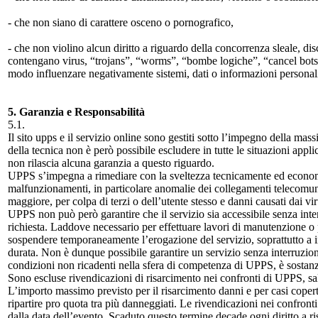
- che non siano di carattere osceno o pornografico,
- che non violino alcun diritto a riguardo della concorrenza sleale, d
contengano virus, “trojans”, “worms”, “bombe logiche”, “cancel bots”
modo influenzare negativamente sistemi, dati o informazioni personal
5. Garanzia e Responsabilità
5.1.
Il sito upps e il servizio online sono gestiti sotto l’impegno della mass
della tecnica non è però possibile escludere in tutte le situazioni app
non rilascia alcuna garanzia a questo riguardo.
UPPS s’impegna a rimediare con la sveltezza tecnicamente ed economi
malfunzionamenti, in particolare anomalie dei collegamenti telecomunic
maggiore, per colpa di terzi o dell’utente stesso e danni causati dai vir
UPPS non può però garantire che il servizio sia accessibile senza inte
richiesta. Laddove necessario per effettuare lavori di manutenzione o
sospendere temporaneamente l’erogazione del servizio, soprattutto a in
durata. Non è dunque possibile garantire un servizio senza interruzioni
condizioni non ricadenti nella sfera di competenza di UPPS, è sostanz
Sono escluse rivendicazioni di risarcimento nei confronti di UPPS, sal
L’importo massimo previsto per il risarcimento danni e per casi coper
ripartire pro quota tra più danneggiati. Le rivendicazioni nei confron
dalla data dell’evento. Scaduto questo termine decade ogni diritto a r