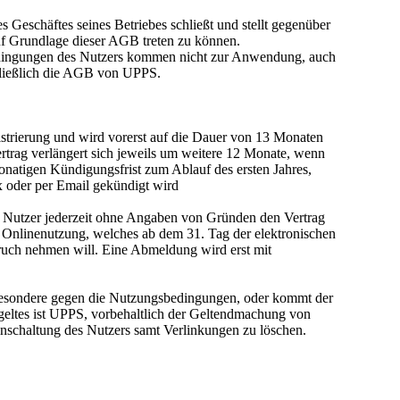
s Geschäftes seines Betriebes schließt und stellt gegenüber
auf Grundlage dieser AGB treten zu können.
dingungen des Nutzers kommen nicht zur Anwendung, auch
hließlich die AGB von UPPS.
istrierung und wird vorerst auf die Dauer von 13 Monaten
ertrag verlängert sich jeweils um weitere 12 Monate, wenn
onatigen Kündigungsfrist zum Ablauf des ersten Jahres,
ax oder per Email gekündigt wird
r Nutzer jederzeit ohne Angaben von Gründen den Vertrag
ur Onlinenutzung, welches ab dem 31. Tag der elektronischen
spruch nehmen will. Eine Abmeldung wird erst mit
nsbesondere gegen die Nutzungsbedingungen, oder kommt der
eltes ist UPPS, vorbehaltlich der Geltendmachung von
Einschaltung des Nutzers samt Verlinkungen zu löschen.