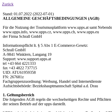
Zurück
Stand: 01.07.2022 (2022-07-01)
ALLGEMEINE GESCHÄFTSBEDINGUNGEN (AGB)
Für die Nutzung der Tourismusplattform www.upps.at samt Nebend
www.upps.info, www.upps.cz, www.upps.ch, www.upps.eu
der Firma Schrall GmbH
Informationspflicht lt. § 5 Abs 1 E-Commerce-Gesetz:
Schrall GmbH
A-9841 Winklern, Langang 19
Support: www.support.upps.at
tel +43 664 4221333
fax +43 4822 737715
UID: ATU61959358
FN: 267681z
Fachgruppenzuordnung: Werbung, Handel und Internetdienste
Aufsichtsbehörde: Bezirkshauptmannschaft Spittal a.d. Drau
1. Geltungsbereich
Die folgenden AGB regeln die wechselseitigen Rechte und Pflicht
der seinen Betrieb auf der upps darstellt.