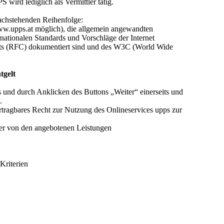
ird lediglich als Vermittler tätig.
achstehenden Reihenfolge:
www.upps.at möglich), die allgemein angewandten
nationalen Standards und Vorschläge der Internet
nts (RFC) dokumentiert sind und des W3C (World Wide
tgelt
und durch Anklicken des Buttons „Weiter“ einerseits und
.
tragbares Recht zur Nutzung des Onlineservices upps zur
 er von den angebotenen Leistungen
Kriterien