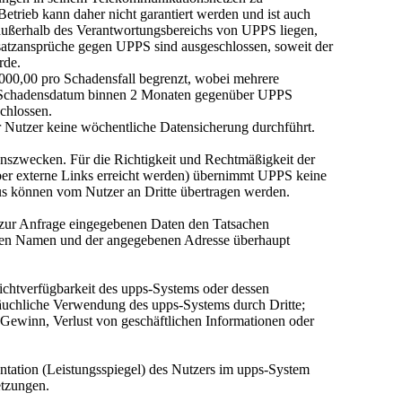
etrieb kann daher nicht garantiert werden und ist auch
e außerhalb des Verantwortungsbereichs von UPPS liegen,
satzansprüche gegen UPPS sind ausgeschlossen, soweit der
rde.
000,00 pro Schadensfall begrenzt, wobei mehrere
em Schadensdatum binnen 2 Monaten gegenüber UPPS
schlossen.
r Nutzer keine wöchentliche Datensicherung durchführt.
onszwecken. Für die Richtigkeit und Rechtmäßigkeit der
 über externe Links erreicht werden) übernimmt UPPS keine
 können vom Nutzer an Dritte übertragen werden.
zur Anfrage eingegebenen Daten den Tatsachen
nen Namen und der angegebenen Adresse überhaupt
chtverfügbarkeit des upps-Systems oder dessen
äuchliche Verwendung des upps-Systems durch Dritte;
 Gewinn, Verlust von geschäftlichen Informationen oder
ntation (Leistungsspiegel) des Nutzers im upps-System
etzungen.