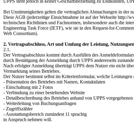
UPPS steht jedoch in keiner Geschäftsbeziehung zu Endkunden, UPPS w
Bei Unstimmigkeiten gelten die vertraglichen Abmachungen in der n
Diese AGB (jederzeitige Einsichtnahme ist auf der Webseite http://
technischen Richtlinien und Fachnormen, insbesondere auch die inter
Engineering Task Force (IETF), wie sie in den Request-for-Comme
Web Consortium).
2. Vertragsabschluss, Art und Umfang der Leistung, Nutzungsen
2.1.
Der Vertragsabschluss kommt durch Ausfüllen des Anmeldeformulars 
durch Bestätigung der Anmeldung durch UPPS andererseits zustande
Nach erfolgter Anmeldung überträgt UPPS dem Nutzer ein nicht über
Vermarktung seines Betriebes.
Der Nutzer bestimmt selbst im Kriterienformular, welche Leistungen
- Präsentation des Betriebes mit Namen, Kontaktdaten
- Einschaltung mit 2 Fotos
- Verbindung zu einer bestehenden Website
- Detailbeschreibung des Betriebes anhand von UPPS vorgegebenen 
- Weiterleitung von Buchungsanfragen
- Zugriffszähler
- Ausstattungsbereich zumindest 11 sprachig
in Anspruch nehmen will.