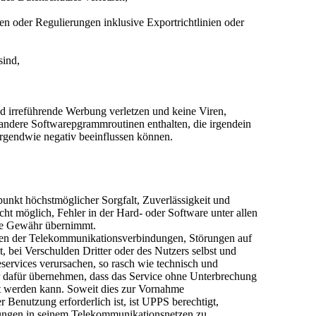
uten oder Regulierungen inklusive Exportrichtlinien oder
sind,
d irreführende Werbung verletzen und keine Viren,
ndere Softwarepgrammroutinen enthalten, die irgendein
irgendwie negativ beeinflussen können.
unkt höchstmöglicher Sorgfalt, Zuverlässigkeit und
cht möglich, Fehler in der Hard- oder Software unter allen
ne Gewähr übernimmt.
gen der Telekommunikationsverbindungen, Störungen auf
, bei Verschulden Dritter oder des Nutzers selbst und
services verursachen, so rasch wie technisch und
 dafür übernehmen, dass das Service ohne Unterbrechung
lt werden kann. Soweit dies zur Vornahme
Benutzung erforderlich ist, ist UPPS berechtigt,
dungen in seinem Telekommunikationsnetzen zu