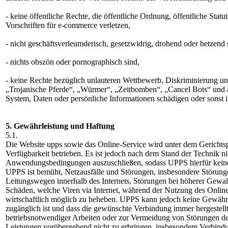
- keine öffentliche Rechte, die öffentliche Ordnung, öffentliche Stat
Vorschriften für e-commerce verletzen,
- nicht geschäftsverleumderisch, gesetzwidrig, drohend oder hetzend 
- nichts obszön oder pornographisch sind,
- keine Rechte bezüglich unlauteren Wettbewerb, Diskriminierung un
„Trojanische Pferde“, „Würmer“, „Zeitbomben“, „Cancel Bots“ und a
System, Daten oder persönliche Informationen schädigen oder sonst 
5. Gewährleistung und Haftung
5.1.
Die Website upps sowie das Online-Service wird unter dem Gerichtsp
Verfügbarkeit betrieben. Es ist jedoch nach dem Stand der Technik ni
Anwendungsbedingungen auszuschließen, sodass UPPS hierfür kei
UPPS ist bemüht, Netzausfälle und Störungen, insbesondere Störun
Leitungswegen innerhalb des Internets, Störungen bei höherer Gewalt
Schäden, welche Viren via Internet, während der Nutzung des Online
wirtschaftlich möglich zu beheben. UPPS kann jedoch keine Gewähr
zugänglich ist und dass die gewünschte Verbindung immer hergestel
betriebsnotwendiger Arbeiten oder zur Vermeidung von Störungen der 
Leistungen vorübergehend nicht zu erbringen, insbesondere Verbin