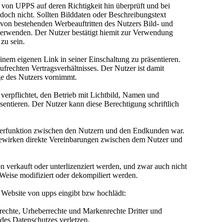
ng von UPPS auf deren Richtigkeit hin überprüft und bei
edoch nicht. Sollten Bilddaten oder Beschreibungstext
 von bestehenden Werbeauftritten des Nutzers Bild- und
 verwenden. Der Nutzer bestätigt hiemit zur Verwendung
 zu sein.
inem eigenen Link in seiner Einschaltung zu präsentieren.
ufrechten Vertragsverhältnisses. Der Nutzer ist damit
e des Nutzers vornimmt.
t verpflichtet, den Betrieb mit Lichtbild, Namen und
sentieren. Der Nutzer kann diese Berechtigung schriftlich
lerfunktion zwischen den Nutzern und den Endkunden war.
ewirken direkte Vereinbarungen zwischen dem Nutzer und
n verkauft oder unterlizenziert werden, und zwar auch nicht
Weise modifiziert oder dekompiliert werden.
ie Website von upps eingibt bzw hochlädt:
drechte, Urheberrechte und Markenrechte Dritter und
 des Datenschutzes verletzen,