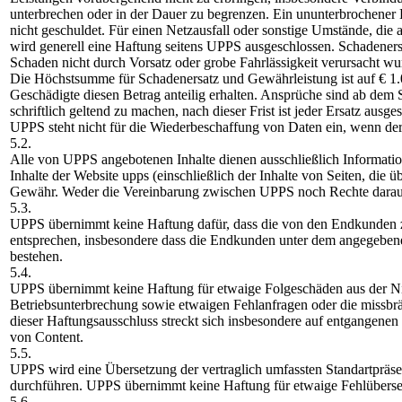
unterbrechen oder in der Dauer zu begrenzen. Ein ununterbrochener B
nicht geschuldet. Für einen Netzausfall oder sonstige Umstände, di
wird generell eine Haftung seitens UPPS ausgeschlossen. Schadener
Schaden nicht durch Vorsatz oder grobe Fahrlässigkeit verursacht wu
Die Höchstsumme für Schadenersatz und Gewährleistung ist auf € 1.
Geschädigte diesen Betrag anteilig erhalten. Ansprüche sind ab d
schriftlich geltend zu machen, nach dieser Frist ist jeder Ersatz ausge
UPPS steht nicht für die Wiederbeschaffung von Daten ein, wenn de
5.2.
Alle von UPPS angebotenen Inhalte dienen ausschließlich Informati
Inhalte der Website upps (einschließlich der Inhalte von Seiten, die
Gewähr. Weder die Vereinbarung zwischen UPPS noch Rechte daraus
5.3.
UPPS übernimmt keine Haftung dafür, dass die von den Endkunden 
entsprechen, insbesondere dass die Endkunden unter dem angegebe
bestehen.
5.4.
UPPS übernimmt keine Haftung für etwaige Folgeschäden aus der Ni
Betriebsunterbrechung sowie etwaigen Fehlanfragen oder die missbr
dieser Haftungsausschluss streckt sich insbesondere auf entgangenen
von Content.
5.5.
UPPS wird eine Übersetzung der vertraglich umfassten Standartpräse
durchführen. UPPS übernimmt keine Haftung für etwaige Fehlübers
5.6.