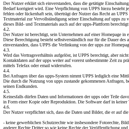
Der Nutzer erklärt sich einverstanden, dass die getätigte Einschaltu
Bedarf korrigiert wird. Eine Verpflichtung von UPPS hiezu besteht j
fehlen oder lückenhaft sein, überträgt der Nutzer das Recht an UPPS
Textmaterial zur Vervollständigung seiner Einschaltung auf upps zu
dieses Bild- und Textmaterials auch auf der upps-Plattform berechtigt
4.2.
Der Nutzer ist berechtigt, sein Unternehmen auf einer Homepage in e
Diese Berechtigung besteht selbstverständlich nur für die Dauer des a
einverstanden, dass UPPS die Verlinkung von der upps zur Homepag
4.3.
Wird das Vertragsverhältnis aufgelöst, ist UPPS berechtigt, aber nich
Kontaktdaten auf der upps weiter auf vorerst unbestimmte Zeit zu prä
mittels Telefax oder email widerrufen.
4.4.
Bei Anfragen über das upps-System nimmt UPPS lediglich eine Mitt
Die durch die Nutzung von upps zustande gekommenen Anfragen, b
seinen Endkunden.
4.5.
Keinesfalls dürfen Daten und Informationen der upps oder Teile davo
in Form einer Kopie oder Reproduktion. Die Software darf in keiner 
4.6.
Der Nutzer verpflichtet sich, dass die Daten und Bilder, die er auf d
- keine gewerblichen Schutzrechte wie insbesondere Fotorechte, Bil
anderer Rechte Dritter so wie keine Rechte der Veröffentlichung und