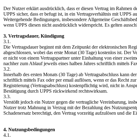
Der Nutzer erklärt ausdrücklich, dass er diesen Vertrag im Rahmen de
UPPS sicher, dass er befugt ist, in ein Vertragsverhältnis mit UPPS 
Weitergehende Bedingungen, insbesondere Allgemeine Geschäftsbe
wenn UPPS diesen nicht ausdrücklich widerspricht. Es gelten aussc
3. Vertragsdauer, Kündigung
3.1.
Die Vertragsdauer beginnt mit dem Zeitpunkt der elektronischen Reg
abgeschlossen, wobei das erste Monat (30 Tage) kostenlos ist. Der V
er nicht von einem Vertragspartner unter Einhaltung von einer zweim
nachher zum Ablauf jeweils eines halben Jahres schriftlich mittels F
3.2.
Innerhalb des ersten Monats (30 Tage) ab Vertragsabschluss kann de
schriftlich mittels Fax oder per email auflösen, wenn er das Recht z
Registrierung (Vertragsabschluss) kostenpflichtig wird, nicht in An
Bestätigung durch UPPS rückwirkend rechtswirksam.
3.3.
Verstößt jedoch ein Nutzer gegen die vertragliche Vereinbarung, i
Nutzer trotz Mahnung in Verzug mit der Bezahlung des Nutzungsentg
Schadenersatz berechtigt, den Vertrag vorzeitig aufzulösen und die 
4. Nutzungsbedingungen
4.1.