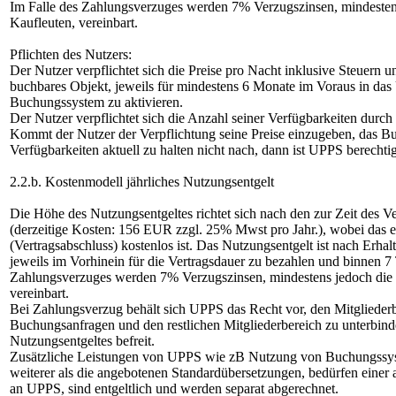
Im Falle des Zahlungsverzuges werden 7% Verzugszinsen, mindesten
Kaufleuten, vereinbart.
Pflichten des Nutzers:
Der Nutzer verpflichtet sich die Preise pro Nacht inklusive Steuern
buchbares Objekt, jeweils für mindestens 6 Monate im Voraus in d
Buchungssystem zu aktivieren.
Der Nutzer verpflichtet sich die Anzahl seiner Verfügbarkeiten durc
Kommt der Nutzer der Verpflichtung seine Preise einzugeben, das B
Verfügbarkeiten aktuell zu halten nicht nach, dann ist UPPS berechti
2.2.b. Kostenmodell jährliches Nutzungsentgelt
Die Höhe des Nutzungsentgeltes richtet sich nach den zur Zeit des 
(derzeitige Kosten: 156 EUR zzgl. 25% Mwst pro Jahr.), wobei das 
(Vertragsabschluss) kostenlos ist. Das Nutzungsentgelt ist nach Erhal
jeweils im Vorhinein für die Vertragsdauer zu bezahlen und binnen 
Zahlungsverzuges werden 7% Verzugszinsen, mindestens jedoch die 
vereinbart.
Bei Zahlungsverzug behält sich UPPS das Recht vor, den Mitgliederb
Buchungsanfragen und den restlichen Mitgliederbereich zu unterbin
Nutzungsentgeltes befreit.
Zusätzliche Leistungen von UPPS wie zB Nutzung von Buchungssys
weiterer als die angebotenen Standardübersetzungen, bedürfen einer a
an UPPS, sind entgeltlich und werden separat abgerechnet.